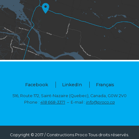
Facebook
LinkedIn
Français
516, Route 172, Saint-Nazaire (Quebec),
Canada, G0W 2V0
Phone :
418 668-3371
– E-mail :
info@proco.ca
Copyright © 2017 / Constructions Proco Tous droits réservés.