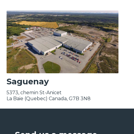
Saguenay
5373, chemin St-Anicet
La Baie (Quebec) Canada, G7B 3N8