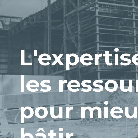
L'expertis
les ressou
pour mie
bâtir.