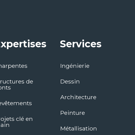
xpertises
Services
harpentes
Ingénierie
tructures de
Dessin
onts
Architecture
evêtements
Peinture
ojets clé en
ain
Métallisation