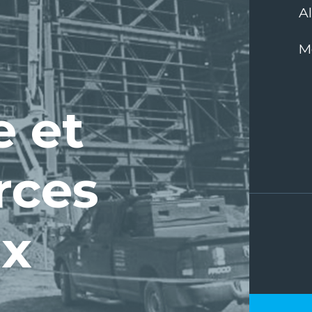
A
M
e et
rces
ux