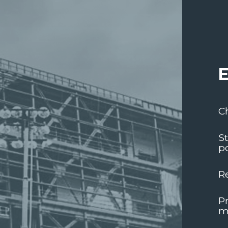
E
C
S
p
R
Pr
m