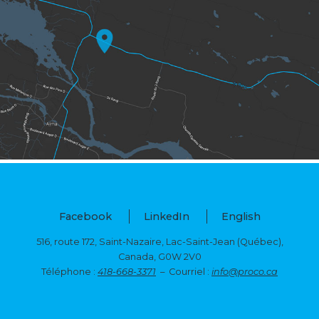
Facebook
LinkedIn
English
516, route 172, Saint-Nazaire, Lac-Saint-Jean (Québec),
Canada, G0W 2V0
Téléphone :
418-668-3371
– Courriel :
info@proco.ca